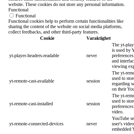
website. These cookies do not store any personal information.
Functional
Functional
Functional cookies help to perform certain functionalities like
sharing the content of the website on social media platforms,
collect feedbacks, and other third-party features.
Cookie
Varaktighet
The yt-play
is used by 
yt-player-headers-readable
never
preferences
and interfa
viewing exp
The yt-remo
used to stor
yt-remote-cast-available
session
regarding w
on their Yo
The yt-remo
used to stor
yt-remote-cast-installed
session
preference
video.
YouTube set
yt-remote-connected-devices
never
user's vide
embedded Y