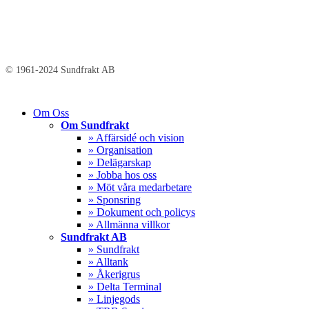
© 1961-2024 Sundfrakt AB
Close
Om Oss
Menu
Om Sundfrakt
» Affärsidé och vision
» Organisation
» Delägarskap
» Jobba hos oss
» Möt våra medarbetare
» Sponsring
» Dokument och policys
» Allmänna villkor
Sundfrakt AB
» Sundfrakt
» Alltank
» Åkerigrus
» Delta Terminal
» Linjegods