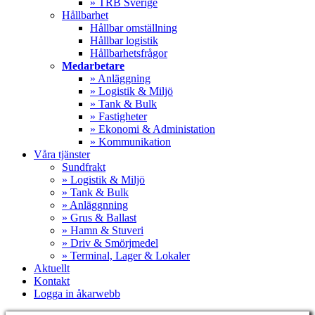
» TRB Sverige
Hållbarhet
Hållbar omställning
Hållbar logistik
Hållbarhetsfrågor
Medarbetare
» Anläggning
» Logistik & Miljö
» Tank & Bulk
» Fastigheter
» Ekonomi & Administation
» Kommunikation
Våra tjänster
Sundfrakt
» Logistik & Miljö
» Tank & Bulk
» Anläggnning
» Grus & Ballast
» Hamn & Stuveri
» Driv & Smörjmedel
» Terminal, Lager & Lokaler
Aktuellt
Kontakt
Logga in åkarwebb