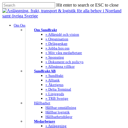
Skip
Hit enter to search or ESC to close
to
Close
main
Search
content
search
Menu
Om Oss
Om Sundfrakt
» Affärsidé och vision
» Organisation
» Delägarskap
» Jobba hos oss
» Möt våra medarbetare
» Sponsring
» Dokument och policys
» Allmänna villkor
Sundfrakt AB
» Sundfrakt
» Alltank
» Åkerigrus
» Delta Terminal
» Linjegods
» TRB Sverige
Hållbarhet
Hållbar omställning
Hållbar logistik
Hållbarhetsfrågor
Medarbetare
» Anläggning