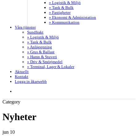
» Logistik & Miljö
» Tank & Bulk
» Fastigheter
» Ekonomi & Administation
» Kommunikation
Våra tjänster
Sundfrakt
» Logistik & Miljö
» Tank & Bulk
» Anläggnning
» Grus & Ballast
» Hamn & Stuveri
» Driv & Smörjmedel
» Terminal, Lager & Lokaler
Aktuellt
Kontakt
Logga in åkarwebb
search
Category
Nyheter
jun
10