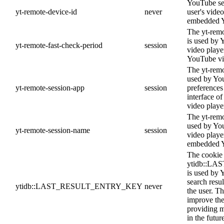
YouTube set
yt-remote-device-id
never
user's vide
embedded Y
The yt-remo
is used by 
yt-remote-fast-check-period
session
video playe
YouTube vi
The yt-remo
used by You
yt-remote-session-app
session
preferences
interface 
video playe
The yt-remo
used by You
yt-remote-session-name
session
video playe
embedded Y
The cookie
ytidb::L
is used by Y
search resul
ytidb::LAST_RESULT_ENTRY_KEY
never
the user. Th
improve the
providing m
in the futur