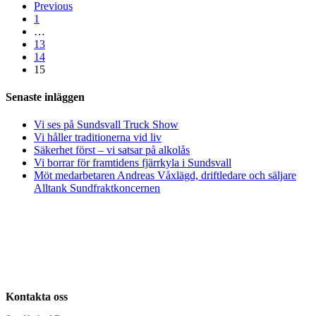
Previous
1
…
13
14
15
Senaste inläggen
Vi ses på Sundsvall Truck Show
Vi håller traditionerna vid liv
Säkerhet först – vi satsar på alkolås
Vi borrar för framtidens fjärrkyla i Sundsvall
Möt medarbetaren Andreas Våxlägd, driftledare och säljare
Alltank Sundfraktkoncernen
Kontakta oss