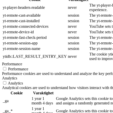
The yt-player-
yt-player-headers-readable
never
experience.
yt-remote-cast-available
session
The yt-remote-c
yt-remote-cast-installed
session
The yt-remote-
yt-remote-connected-devices
never
YouTube sets t
yt-remote-device-id
never
YouTube sets t
yt-remote-fast-check-period
session
The yt-remote-
yt-remote-session-app
session
The yt-remote-
yt-remote-session-name
session
The yt-remote-
The cookie yti
ytidb::LAST_RESULT_ENTRY_KEY
never
used to improve
Performance
Performance
Performance cookies are used to understand and analyze the key perfor
Analytics
Analytics
Analytical cookies are used to understand how visitors interact with th
Cookie
Varaktighet
1 year 1
Google Analytics sets this cookie to
_ga
month 4 days
and assigns a randomly generated nu
1 year 1
_ga_*
Google Analytics sets this cookie t