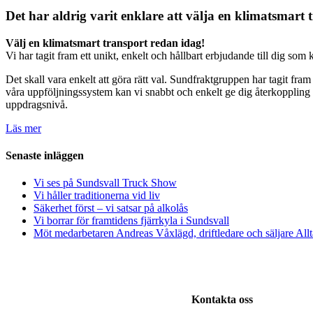
Det har aldrig varit enklare att välja en klimatsmart 
Välj en klimatsmart transport redan idag!
Vi har tagit fram ett unikt, enkelt och hållbart erbjudande till dig so
Det skall vara enkelt att göra rätt val. Sundfraktgruppen har tagit fram
våra uppföljningssystem kan vi snabbt och enkelt ge dig återkoppling 
uppdragsnivå.
Läs mer
Senaste inläggen
Vi ses på Sundsvall Truck Show
Vi håller traditionerna vid liv
Säkerhet först – vi satsar på alkolås
Vi borrar för framtidens fjärrkyla i Sundsvall
Möt medarbetaren Andreas Våxlägd, driftledare och säljare Al
Kontakta oss