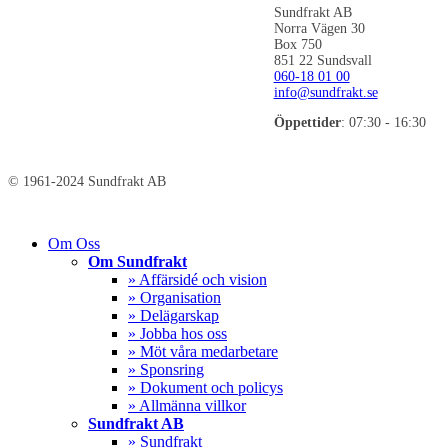
Sundfrakt AB
Norra Vägen 30
Box 750
851 22 Sundsvall
060-18 01 00
info@sundfrakt.se
Öppettider
: 07:30 - 16:30
© 1961-2024 Sundfrakt AB
Close
Om Oss
Menu
Om Sundfrakt
» Affärsidé och vision
» Organisation
» Delägarskap
» Jobba hos oss
» Möt våra medarbetare
» Sponsring
» Dokument och policys
» Allmänna villkor
Sundfrakt AB
» Sundfrakt