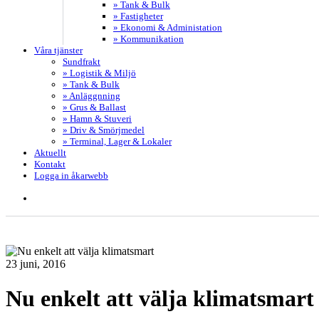
» Tank & Bulk
» Fastigheter
» Ekonomi & Administation
» Kommunikation
Våra tjänster
Sundfrakt
» Logistik & Miljö
» Tank & Bulk
» Anläggnning
» Grus & Ballast
» Hamn & Stuveri
» Driv & Smörjmedel
» Terminal, Lager & Lokaler
Aktuellt
Kontakt
Logga in åkarwebb
search
23 juni, 2016
Nu enkelt att välja klimatsmart