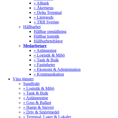
» Alltank
» Åkerigrus
» Delta Terminal
» Linjegods
» TRB Sverige
Hållbarhet
Hållbar omställning
Hållbar logistik
Hållbarhetsfrågor
Medarbetare
» Anläggning
» Logistik & Miljö
» Tank & Bulk
» Fastigheter
» Ekonomi & Administation
» Kommunikation
Våra tjänster
Sundfrakt
» Logistik & Miljö
» Tank & Bulk
» Anläggnning
» Grus & Ballast
» Hamn & Stuveri
» Driv & Smörjmedel
» Terminal, Lager & Lokaler