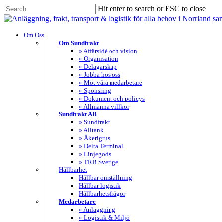
Skip
Hit enter to search or ESC to close
to
Close
main
Search
content
search
Menu
Om Oss
Om Sundfrakt
» Affärsidé och vision
» Organisation
» Delägarskap
» Jobba hos oss
» Möt våra medarbetare
» Sponsring
» Dokument och policys
» Allmänna villkor
Sundfrakt AB
» Sundfrakt
» Alltank
» Åkerigrus
» Delta Terminal
» Linjegods
» TRB Sverige
Hållbarhet
Hållbar omställning
Hållbar logistik
Hållbarhetsfrågor
Medarbetare
» Anläggning
» Logistik & Miljö