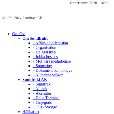
Öppettider
: 07:30 - 16:30
© 1961-2024 Sundfrakt AB
Close
Om Oss
Menu
Om Sundfrakt
» Affärsidé och vision
» Organisation
» Delägarskap
» Jobba hos oss
» Möt våra medarbetare
» Sponsring
» Dokument och policys
» Allmänna villkor
Sundfrakt AB
» Sundfrakt
» Alltank
» Åkerigrus
» Delta Terminal
» Linjegods
» TRB Sverige
Hållbarhet