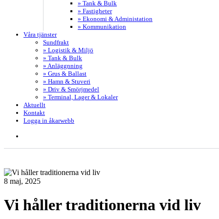
» Tank & Bulk
» Fastigheter
» Ekonomi & Administation
» Kommunikation
Våra tjänster
Sundfrakt
» Logistik & Miljö
» Tank & Bulk
» Anläggnning
» Grus & Ballast
» Hamn & Stuveri
» Driv & Smörjmedel
» Terminal, Lager & Lokaler
Aktuellt
Kontakt
Logga in åkarwebb
search
8 maj, 2025
Vi håller traditionerna vid liv