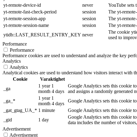
yt-remote-device-id
never
YouTube sets t
yt-remote-fast-check-period
session
The yt-remote-
yt-remote-session-app
session
The yt-remote-
yt-remote-session-name
session
The yt-remote-
The cookie yti
ytidb::LAST_RESULT_ENTRY_KEY
never
used to improve
Performance
Performance
Performance cookies are used to understand and analyze the key perfor
Analytics
Analytics
Analytical cookies are used to understand how visitors interact with th
Cookie
Varaktighet
1 year 1
Google Analytics sets this cookie to
_ga
month 4 days
and assigns a randomly generated nu
1 year 1
_ga_*
Google Analytics sets this cookie t
month 4 days
_gat_gtag_UA_*
1 minute
Google Analytics sets this cookie to
Google Analytics sets this cookie to
_gid
1 day
data includes the number of visitors
Advertisement
Advertisement