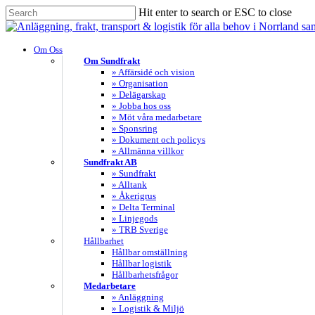
Skip
Hit enter to search or ESC to close
to
Close
main
Search
content
search
Menu
Om Oss
Om Sundfrakt
» Affärsidé och vision
» Organisation
» Delägarskap
» Jobba hos oss
» Möt våra medarbetare
» Sponsring
» Dokument och policys
» Allmänna villkor
Sundfrakt AB
» Sundfrakt
» Alltank
» Åkerigrus
» Delta Terminal
» Linjegods
» TRB Sverige
Hållbarhet
Hållbar omställning
Hållbar logistik
Hållbarhetsfrågor
Medarbetare
» Anläggning
» Logistik & Miljö