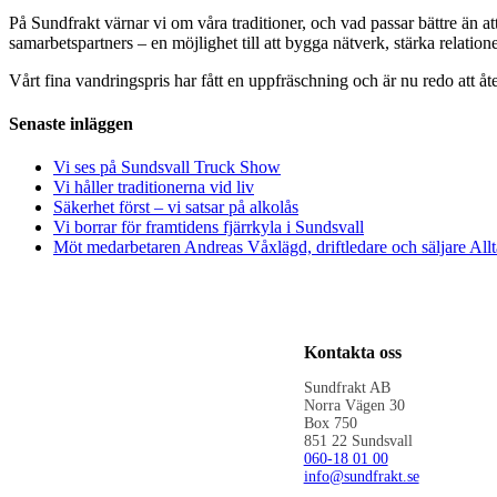
På Sundfrakt värnar vi om våra traditioner, och vad passar bättre än a
samarbetspartners – en möjlighet till att bygga nätverk, stärka relatione
Vårt fina vandringspris har fått en uppfräschning och är nu redo att åte
Senaste inläggen
Vi ses på Sundsvall Truck Show
Vi håller traditionerna vid liv
Säkerhet först – vi satsar på alkolås
Vi borrar för framtidens fjärrkyla i Sundsvall
Möt medarbetaren Andreas Våxlägd, driftledare och säljare Al
Kontakta oss
Sundfrakt AB
Norra Vägen 30
Box 750
851 22 Sundsvall
060-18 01 00
info@sundfrakt.se