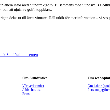
tt planera inför årets Sundfraktgolf? Tillsammans med Sundsvalls Golfkl
r och att njuta av golf i toppklass.
rigen delas ut till årets vinnare. Håll utkik för mer information – vi se
ltank Sundfraktkoncernen
Om Sundfrakt
Om webbplat
Vår verksamhet
Om kakor (cook
Jobba hos oss
Personuppgifter
Press