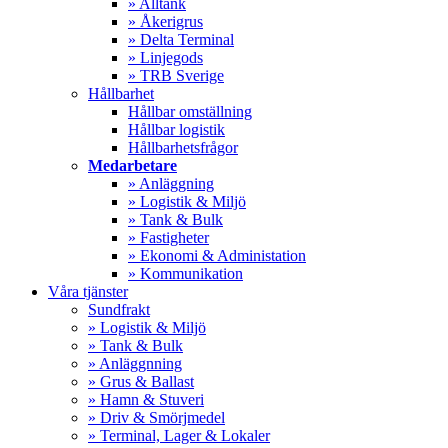
» Alltank
» Åkerigrus
» Delta Terminal
» Linjegods
» TRB Sverige
Hållbarhet
Hållbar omställning
Hållbar logistik
Hållbarhetsfrågor
Medarbetare
» Anläggning
» Logistik & Miljö
» Tank & Bulk
» Fastigheter
» Ekonomi & Administation
» Kommunikation
Våra tjänster
Sundfrakt
» Logistik & Miljö
» Tank & Bulk
» Anläggnning
» Grus & Ballast
» Hamn & Stuveri
» Driv & Smörjmedel
» Terminal, Lager & Lokaler