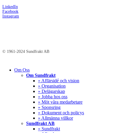
LinkedIn
Facebook
Instagram
© 1961-2024 Sundfrakt AB
Close
Om Oss
Menu
Om Sundfrakt
» Affärsidé och vision
» Organisation
» Delägarskap
» Jobba hos oss
» Möt våra medarbetare
» Sponsring
» Dokument och policys
» Allmänna villkor
Sundfrakt AB
» Sundfrakt