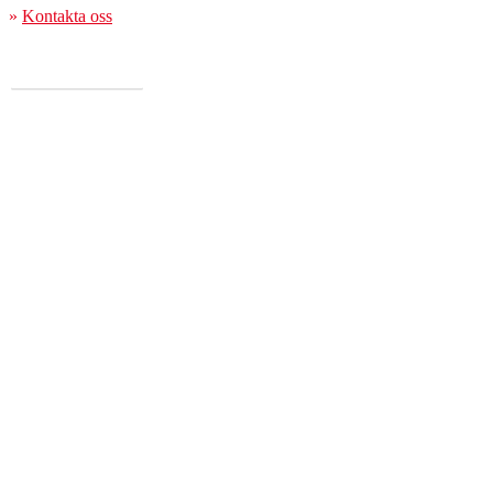
»
Kontakta oss
KONTAKTA OSS
Sundfraktgruppen