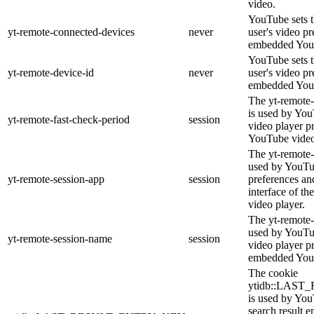
video.
YouTube sets th
yt-remote-connected-devices
never
user's video pr
embedded You
YouTube sets th
yt-remote-device-id
never
user's video pr
embedded You
The yt-remote-
is used by YouT
yt-remote-fast-check-period
session
video player p
YouTube video
The yt-remote-
used by YouTub
yt-remote-session-app
session
preferences an
interface of 
video player.
The yt-remote-
used by YouTub
yt-remote-session-name
session
video player p
embedded You
The cookie
ytidb::LAS
is used by YouT
search result e