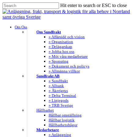
Skip
Hit enter to search or ESC to close
to
Close
main
Search
content
search
Menu
Om Oss
Om Sundfrakt
» Affärsidé och vision
» Organisation
» Delägarskap
» Jobba hos oss
» Möt våra medarbetare
» Sponsring
» Dokument och policys
» Allmänna villkor
Sundfrakt AB
» Sundfrakt
» Alltank
» Åkerigrus
» Delta Terminal
» Linjegods
» TRB Sverige
Hållbarhet
Hållbar omställning
Hållbar logistik
Hållbarhetsfrågor
Medarbetare
» Anläggning