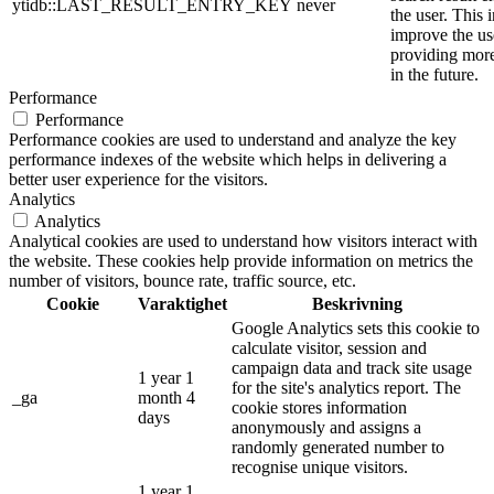
ytidb::LAST_RESULT_ENTRY_KEY
never
the user. This 
improve the us
providing more
in the future.
Performance
Performance
Performance cookies are used to understand and analyze the key
performance indexes of the website which helps in delivering a
better user experience for the visitors.
Analytics
Analytics
Analytical cookies are used to understand how visitors interact with
the website. These cookies help provide information on metrics the
number of visitors, bounce rate, traffic source, etc.
Cookie
Varaktighet
Beskrivning
Google Analytics sets this cookie to
calculate visitor, session and
campaign data and track site usage
1 year 1
for the site's analytics report. The
_ga
month 4
cookie stores information
days
anonymously and assigns a
randomly generated number to
recognise unique visitors.
1 year 1