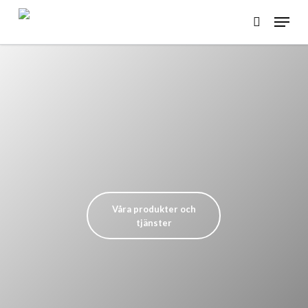
Skip
Menu
to
search
main
content
Våra produkter och
tjänster