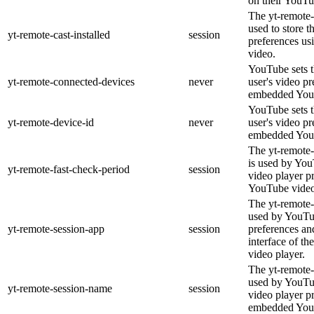
on their YouTu
The yt-remote-c
used to store t
yt-remote-cast-installed
session
preferences u
video.
YouTube sets th
yt-remote-connected-devices
never
user's video pr
embedded You
YouTube sets th
yt-remote-device-id
never
user's video pr
embedded You
The yt-remote-
is used by YouT
yt-remote-fast-check-period
session
video player p
YouTube video
The yt-remote-
used by YouTub
yt-remote-session-app
session
preferences an
interface of 
video player.
The yt-remote-
used by YouTub
yt-remote-session-name
session
video player p
embedded You