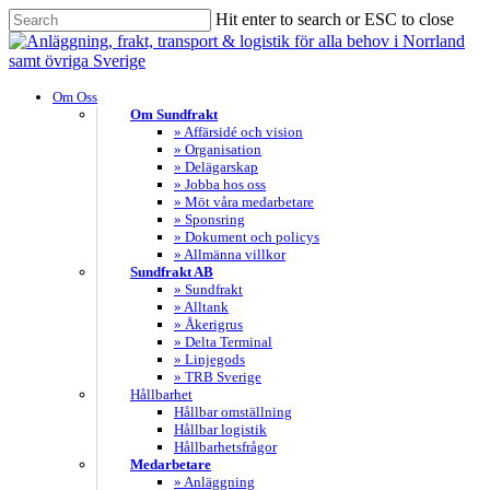
Skip
Hit enter to search or ESC to close
to
Close
main
Search
content
search
Menu
Om Oss
Om Sundfrakt
» Affärsidé och vision
» Organisation
» Delägarskap
» Jobba hos oss
» Möt våra medarbetare
» Sponsring
» Dokument och policys
» Allmänna villkor
Sundfrakt AB
» Sundfrakt
» Alltank
» Åkerigrus
» Delta Terminal
» Linjegods
» TRB Sverige
Hållbarhet
Hållbar omställning
Hållbar logistik
Hållbarhetsfrågor
Medarbetare
» Anläggning