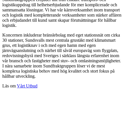
logistikuppdrag till helhetserbjudande för mer komplicerade och
sammansatta lösningar. Vi har vår kärnverksamhet inom transport
och logistik med kompletterande verksamheter som stärker affären
och erbjudandet till kund samt skapar förutsättningar för hållbar
logistik.
Koncernen inkluderar bränslebolag med eget stationsnät om cirka
30 stationer, Sundsvalls mest centrala grustäkt med klimatsmart
grus, ett logistiknav i och med egen hamn med egen
järnvägsanslutning och närhet till såväl europaväg som flygplats,
redovisningsbyrå med Sveriges i särklass längsta erfarenhet inom
vår bransch och fastigheter med stuv- och omlastningsmöjligheter.
I nära samarbete inom Sundfraktgruppen löser vi de mest
komplexa logistiska behov med hög kvalitet och stort fokus på
hållbar utveckling.
Läs om
Vårt Utbud