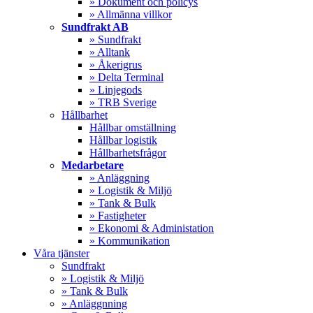
» Dokument och policys
» Allmänna villkor
Sundfrakt AB
» Sundfrakt
» Alltank
» Åkerigrus
» Delta Terminal
» Linjegods
» TRB Sverige
Hållbarhet
Hållbar omställning
Hållbar logistik
Hållbarhetsfrågor
Medarbetare
» Anläggning
» Logistik & Miljö
» Tank & Bulk
» Fastigheter
» Ekonomi & Administation
» Kommunikation
Våra tjänster
Sundfrakt
» Logistik & Miljö
» Tank & Bulk
» Anläggnning