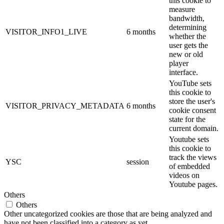
this cookie to
measure
bandwidth,
determining
VISITOR_INFO1_LIVE
6 months
whether the
user gets the
new or old
player
interface.
YouTube sets
this cookie to
store the user's
VISITOR_PRIVACY_METADATA
6 months
cookie consent
state for the
current domain.
Youtube sets
this cookie to
track the views
YSC
session
of embedded
videos on
Youtube pages.
Others
Others
Other uncategorized cookies are those that are being analyzed and
have not been classified into a category as yet.