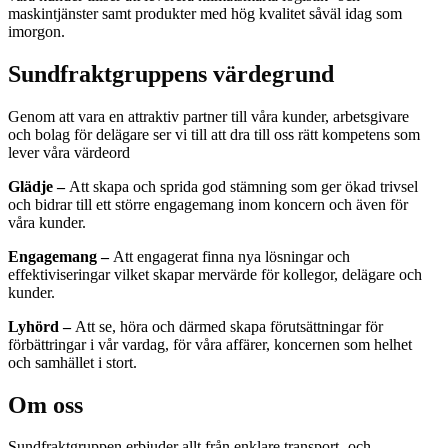
maskintjänster samt produkter med hög kvalitet såväl idag som
imorgon.
Sundfraktgruppens värdegrund
Genom att vara en attraktiv partner till våra kunder, arbetsgivare
och bolag för delägare ser vi till att dra till oss rätt kompetens som
lever våra värdeord
Glädje –
Att skapa och sprida god stämning som ger ökad trivsel
och bidrar till ett större engagemang inom koncern och även för
våra kunder.
Engagemang –
Att engagerat finna nya lösningar och
effektiviseringar vilket skapar mervärde för kollegor, delägare och
kunder.
Lyhörd –
Att se, höra och därmed skapa förutsättningar för
förbättringar i vår vardag, för våra affärer, koncernen som helhet
och samhället i stort.
Om oss
Sundfraktgruppen erbjuder allt från enklare transport- och