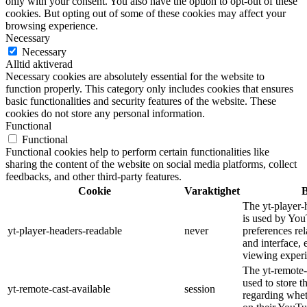
only with your consent. You also have the option to opt-out of these
cookies. But opting out of some of these cookies may affect your
browsing experience.
Necessary
Necessary
Alltid aktiverad
Necessary cookies are absolutely essential for the website to
function properly. This category only includes cookies that ensures
basic functionalities and security features of the website. These
cookies do not store any personal information.
Functional
Functional
Functional cookies help to perform certain functionalities like
sharing the content of the website on social media platforms, collect
feedbacks, and other third-party features.
Cookie
Varaktighet
B
The yt-player-
is used by You
yt-player-headers-readable
never
preferences re
and interface, 
viewing experi
The yt-remote-
used to store t
yt-remote-cast-available
session
regarding wheth