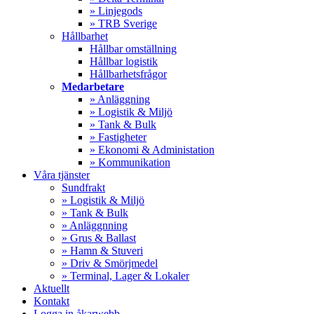
» Linjegods
» TRB Sverige
Hållbarhet
Hållbar omställning
Hållbar logistik
Hållbarhetsfrågor
Medarbetare
» Anläggning
» Logistik & Miljö
» Tank & Bulk
» Fastigheter
» Ekonomi & Administation
» Kommunikation
Våra tjänster
Sundfrakt
» Logistik & Miljö
» Tank & Bulk
» Anläggnning
» Grus & Ballast
» Hamn & Stuveri
» Driv & Smörjmedel
» Terminal, Lager & Lokaler
Aktuellt
Kontakt
Logga in åkarwebb