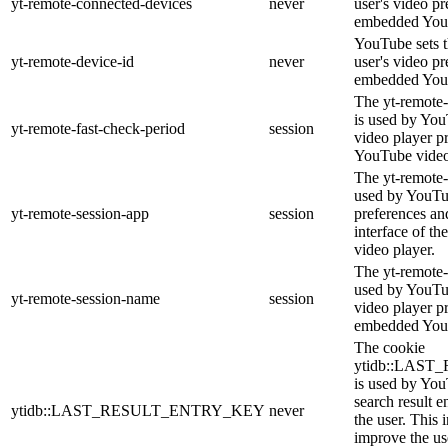
yt-remote-connected-devices
never
user's video pr
embedded You
YouTube sets th
yt-remote-device-id
never
user's video pr
embedded You
The yt-remote-
is used by YouT
yt-remote-fast-check-period
session
video player p
YouTube video
The yt-remote-
used by YouTub
yt-remote-session-app
session
preferences an
interface of 
video player.
The yt-remote-
used by YouTub
yt-remote-session-name
session
video player p
embedded You
The cookie
ytidb::LAS
is used by YouT
search result e
ytidb::LAST_RESULT_ENTRY_KEY
never
the user. This 
improve the us