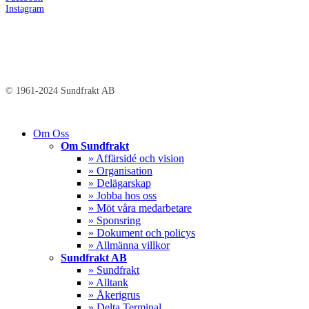
Instagram
© 1961-2024 Sundfrakt AB
Close
Om Oss
Menu
Om Sundfrakt
» Affärsidé och vision
» Organisation
» Delägarskap
» Jobba hos oss
» Möt våra medarbetare
» Sponsring
» Dokument och policys
» Allmänna villkor
Sundfrakt AB
» Sundfrakt
» Alltank
» Åkerigrus
» Delta Terminal