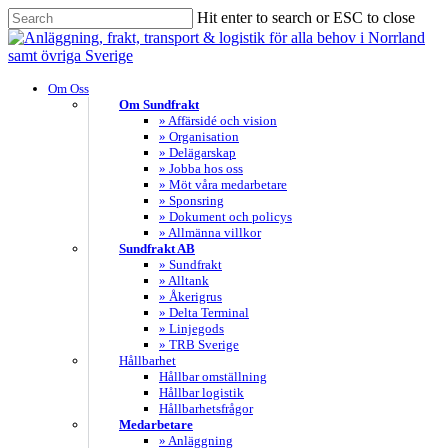
Skip
Hit enter to search or ESC to close
to
Close
main
Search
content
search
Menu
Om Oss
Om Sundfrakt
» Affärsidé och vision
» Organisation
» Delägarskap
» Jobba hos oss
» Möt våra medarbetare
» Sponsring
» Dokument och policys
» Allmänna villkor
Sundfrakt AB
» Sundfrakt
» Alltank
» Åkerigrus
» Delta Terminal
» Linjegods
» TRB Sverige
Hållbarhet
Hållbar omställning
Hållbar logistik
Hållbarhetsfrågor
Medarbetare
» Anläggning