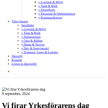
» Logistik & Miljö
» Tank & Bulk
» Fastigheter
» Ekonomi & Administation
» Kommunikation
Våra tjänster
Sundfrakt
» Logistik & Miljö
» Tank & Bulk
» Anläggnning
» Grus & Ballast
» Hamn & Stuveri
» Driv & Smörjmedel
» Terminal, Lager & Lokaler
Aktuellt
Kontakt
Logga in åkarwebb
search
9 september, 2024
Vi firar Yrkesförarens dag