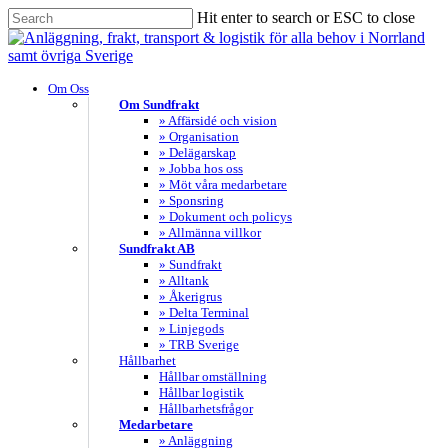
Skip
Hit enter to search or ESC to close
to
Close
main
Search
content
search
Menu
Om Oss
Om Sundfrakt
» Affärsidé och vision
» Organisation
» Delägarskap
» Jobba hos oss
» Möt våra medarbetare
» Sponsring
» Dokument och policys
» Allmänna villkor
Sundfrakt AB
» Sundfrakt
» Alltank
» Åkerigrus
» Delta Terminal
» Linjegods
» TRB Sverige
Hållbarhet
Hållbar omställning
Hållbar logistik
Hållbarhetsfrågor
Medarbetare
» Anläggning