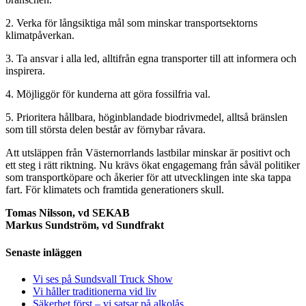
2. Verka för långsiktiga mål som minskar transportsektorns
klimatpåverkan.
3. Ta ansvar i alla led, alltifrån egna transporter till att informera och
inspirera.
4. Möjliggör för kunderna att göra fossilfria val.
5. Prioritera hållbara, höginblandade biodrivmedel, alltså bränslen
som till största delen består av förnybar råvara.
Att utsläppen från Västernorrlands lastbilar minskar är positivt och
ett steg i rätt riktning. Nu krävs ökat engagemang från såväl politiker
som transportköpare och åkerier för att utvecklingen inte ska tappa
fart. För klimatets och framtida generationers skull.
Tomas Nilsson, vd SEKAB
Markus Sundström, vd Sundfrakt
Senaste inläggen
Vi ses på Sundsvall Truck Show
Vi håller traditionerna vid liv
Säkerhet först – vi satsar på alkolås