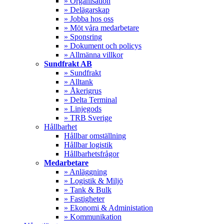
» Organisation
» Delägarskap
» Jobba hos oss
» Möt våra medarbetare
» Sponsring
» Dokument och policys
» Allmänna villkor
Sundfrakt AB
» Sundfrakt
» Alltank
» Åkerigrus
» Delta Terminal
» Linjegods
» TRB Sverige
Hållbarhet
Hållbar omställning
Hållbar logistik
Hållbarhetsfrågor
Medarbetare
» Anläggning
» Logistik & Miljö
» Tank & Bulk
» Fastigheter
» Ekonomi & Administation
» Kommunikation