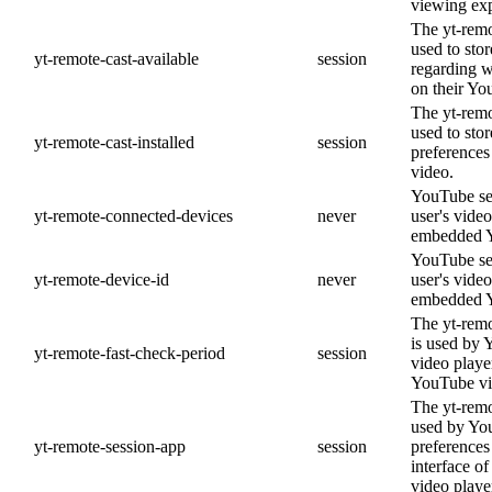
viewing exp
The yt-remo
used to stor
yt-remote-cast-available
session
regarding w
on their Yo
The yt-remo
used to stor
yt-remote-cast-installed
session
preference
video.
YouTube set
yt-remote-connected-devices
never
user's vide
embedded Y
YouTube set
yt-remote-device-id
never
user's vide
embedded Y
The yt-remo
is used by 
yt-remote-fast-check-period
session
video playe
YouTube vi
The yt-remo
used by You
yt-remote-session-app
session
preferences
interface 
video playe