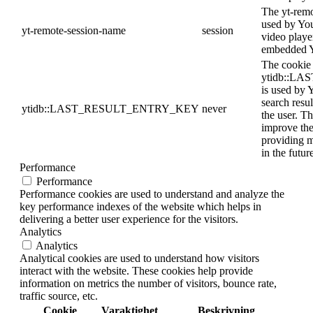
The yt-remo
used by You
yt-remote-session-name
session
video playe
embedded Y
The cookie
ytidb::L
is used by Y
search resul
ytidb::LAST_RESULT_ENTRY_KEY
never
the user. Th
improve the
providing m
in the futur
Performance
Performance
Performance cookies are used to understand and analyze the
key performance indexes of the website which helps in
delivering a better user experience for the visitors.
Analytics
Analytics
Analytical cookies are used to understand how visitors
interact with the website. These cookies help provide
information on metrics the number of visitors, bounce rate,
traffic source, etc.
Cookie
Varaktighet
Beskrivning