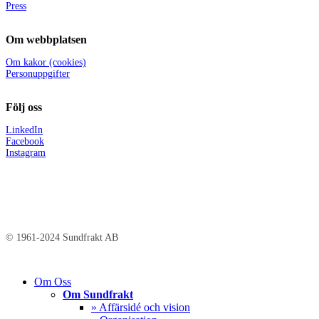
Press
Om webbplatsen
Om kakor (cookies)
Personuppgifter
Följ oss
LinkedIn
Facebook
Instagram
© 1961-2024 Sundfrakt AB
Close
Om Oss
Menu
Om Sundfrakt
» Affärsidé och vision