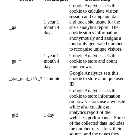
Google Analytics sets this
cookie to calculate visitor,
session and campaign data
1 year 1
and track site usage for the
_ga
month 4
site's analytics report. The
days
cookie stores information
anonymously and assigns a
randomly generated number
to recognise unique visitors.
1 year 1
Google Analytics sets this
_ga_*
month 4
cookie to store and count
days
page views.
Google Analytics sets this
_gat_gtag_UA_*
1 minute
cookie to store a unique user
ID.
Google Analytics sets this
cookie to store information
on how visitors use a website
while also creating an
analytics report of the
_gid
1 day
website's performance. Some
of the collected data includes
the number of visitors, their
source, and the pages they