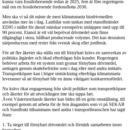
kunna vara fossiloberoende redan år 2025, fem år före regeringens
mål om en fossiloberoende fordonsflotta 2030.
Men ska vi nå dit måste de mest klimatsmarta biodrivmedlen
användas mer än i dag. Lastbilar som tankas med etanolbränslet
ED95 i stället för diesel minskar exempelvis utsläppen med upp till
90 procent. Etanol är ett väl beprövat drivmedel som finns
tillgängligt i stora, hållbart producerade volymer. Det kan dessutom
närproduceras med rester från svensk skog eller jordbruk.
För att fler åkerier ska ställa om till förnybart krävs en samverkan av
politiska åtgärder och ökad efterfrågan från kunder. Regeringen
behöver arbeta för ett system som gynnar förnybara drivmedel,
antingen genom skattebefrielse som i dag eller med andra initiativ.
Transportköpare kan i högre utsträckning efterfråga klimatsmarta
leveranser så att förnybart blir en ännu viktigare konkurrensfördel.
Nu krävs ökat engagemang från såväl politiker som transportköpare
och åkerier för att utvecklingen inte ska tappa fart.
Även Västernorrlands åkerier kan bidra till en grön omställning, till
exempel genom att arbeta för de fem åtaganden som vi på SEKAB
och Sundfrakt tillsammans med andra i transportbranschen har tagit
fram:
1. Ta steget till förnybart drivmedel och förstärk samarbeten inom
branschen.