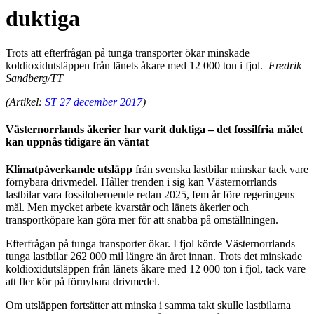
duktiga
Trots att efterfrågan på tunga transporter ökar minskade
koldioxidutsläppen från länets åkare med 12 000 ton i fjol.
Fredrik
Sandberg/TT
(Artikel:
ST 27 december 2017
)
Västernorrlands åkerier har varit duktiga – det fossilfria målet
kan uppnås tidigare än väntat
Klimatpåverkande utsläpp
från svenska lastbilar minskar tack vare
förnybara drivmedel. Håller trenden i sig kan Västernorrlands
lastbilar vara fossiloberoende redan 2025, fem år före regeringens
mål. Men mycket arbete kvarstår och länets åkerier och
transportköpare kan göra mer för att snabba på omställningen.
Efterfrågan på tunga transporter ökar. I fjol körde Västernorrlands
tunga lastbilar 262 000 mil längre än året innan. Trots det minskade
koldioxidutsläppen från länets åkare med 12 000 ton i fjol, tack vare
att fler kör på förnybara drivmedel.
Om utsläppen fortsätter att minska i samma takt skulle lastbilarna