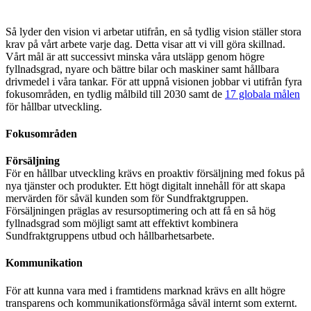
Så lyder den vision vi arbetar utifrån, en så tydlig vision ställer stora
krav på vårt arbete varje dag. Detta visar att vi vill göra skillnad.
Vårt mål är att successivt minska våra utsläpp genom högre
fyllnadsgrad, nyare och bättre bilar och maskiner samt hållbara
drivmedel i våra tankar. För att uppnå visionen jobbar vi utifrån fyra
fokusområden, en tydlig målbild till 2030 samt de
17 globala målen
för hållbar utveckling.
Fokusområden
Försäljning
För en hållbar utveckling krävs en proaktiv försäljning med fokus på
nya tjänster och produkter. Ett högt digitalt innehåll för att skapa
mervärden för såväl kunden som för Sundfraktgruppen.
Försäljningen präglas av resursoptimering och att få en så hög
fyllnadsgrad som möjligt samt att effektivt kombinera
Sundfraktgruppens utbud och hållbarhetsarbete.
Kommunikation
För att kunna vara med i framtidens marknad krävs en allt högre
transparens och kommunikationsförmåga såväl internt som externt.