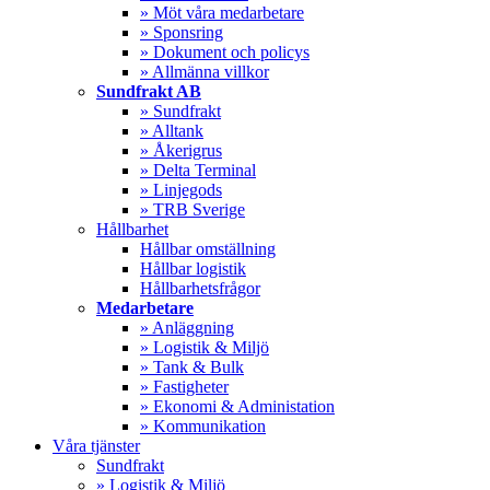
» Möt våra medarbetare
» Sponsring
» Dokument och policys
» Allmänna villkor
Sundfrakt AB
» Sundfrakt
» Alltank
» Åkerigrus
» Delta Terminal
» Linjegods
» TRB Sverige
Hållbarhet
Hållbar omställning
Hållbar logistik
Hållbarhetsfrågor
Medarbetare
» Anläggning
» Logistik & Miljö
» Tank & Bulk
» Fastigheter
» Ekonomi & Administation
» Kommunikation
Våra tjänster
Sundfrakt
» Logistik & Miljö