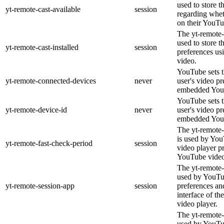
used to store t
yt-remote-cast-available
session
regarding wheth
on their YouTu
The yt-remote-c
used to store t
yt-remote-cast-installed
session
preferences u
video.
YouTube sets th
yt-remote-connected-devices
never
user's video pr
embedded You
YouTube sets th
yt-remote-device-id
never
user's video pr
embedded You
The yt-remote-
is used by YouT
yt-remote-fast-check-period
session
video player p
YouTube video
The yt-remote-
used by YouTub
yt-remote-session-app
session
preferences an
interface of 
video player.
The yt-remote-
used by YouTub