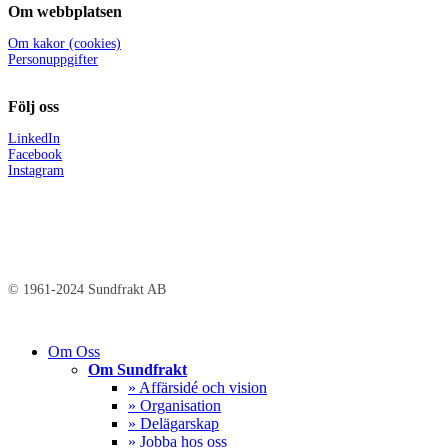
Om webbplatsen
Om kakor (cookies)
Personuppgifter
Följ oss
LinkedIn
Facebook
Instagram
© 1961-2024 Sundfrakt AB
Close
Om Oss
Menu
Om Sundfrakt
» Affärsidé och vision
» Organisation
» Delägarskap
» Jobba hos oss