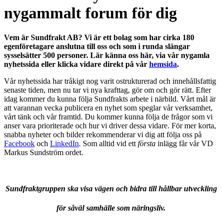
nygammalt forum för dig
Vem är Sundfrakt AB? Vi är ett bolag som har cirka 180
egenföretagare anslutna till oss och som i runda slängar
sysselsätter 500 personer. Lär känna oss här, via vår nygamla
nyhetssida eller klicka vidare direkt på vår
hemsida
.
Vår nyhetssida har tråkigt nog varit ostrukturerad och innehållsfattig
senaste tiden, men nu tar vi nya krafttag, gör om och gör rätt. Efter
idag kommer du kunna följa Sundfrakts arbete i närbild. Vårt mål är
att varannan vecka publicera en nyhet som speglar vår verksamhet,
vårt tänk och vår framtid. Du kommer kunna följa de frågor som vi
anser vara prioriterade och hur vi driver dessa vidare. För mer korta,
snabba nyheter och bilder rekommenderar vi dig att följa oss på
Facebook
och
LinkedIn
. Som alltid vid ett
första
inlägg får vår VD
Markus Sundström ordet.
Sundfraktgruppen ska visa vägen och bidra till hållbar utveckling
för såväl samhälle som näringsliv.