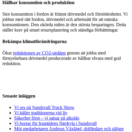
Hållbar konsumtion och produktion
Stor konsumtion i fordon är främst drivmedel och förnödenheter. Vi
jobbar med rätt fordon, drivmedel och arbetssätt för att minska
konsumtionen. Den okörda milen är den största besparingen. Detta
ställer krav på smart resursplanering och ständiga förbättringar.
Bekämpa klimatförändringarna
Ökar
reduktionen av CO2-utsläpp
genom att jobba med
förnyelsebara drivmedel producerade av hållbar råvara med god
reduktion.
Senaste inläggen
Vi ses på Sundsvall Truck Show
Vi håller traditionerna vid liv
Säkerhet först – vi satsar på alkolås
Vi borrar för framtidens fjärrkyla i Sundsvall
Möt medarbetaren Andreas Våxlägd, driftledare och säljare