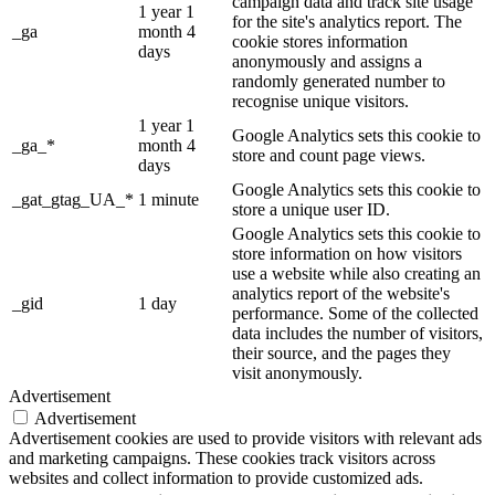
campaign data and track site usage
1 year 1
for the site's analytics report. The
_ga
month 4
cookie stores information
days
anonymously and assigns a
randomly generated number to
recognise unique visitors.
1 year 1
Google Analytics sets this cookie to
_ga_*
month 4
store and count page views.
days
Google Analytics sets this cookie to
_gat_gtag_UA_*
1 minute
store a unique user ID.
Google Analytics sets this cookie to
store information on how visitors
use a website while also creating an
analytics report of the website's
_gid
1 day
performance. Some of the collected
data includes the number of visitors,
their source, and the pages they
visit anonymously.
Advertisement
Advertisement
Advertisement cookies are used to provide visitors with relevant ads
and marketing campaigns. These cookies track visitors across
websites and collect information to provide customized ads.