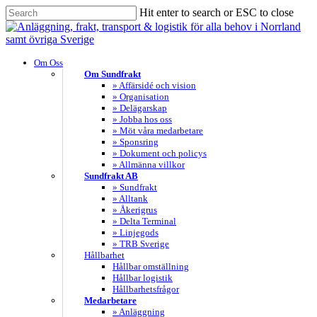
Skip
Hit enter to search or ESC to close
to
Close
main
Search
content
search
Menu
Om Oss
Om Sundfrakt
» Affärsidé och vision
» Organisation
» Delägarskap
» Jobba hos oss
» Möt våra medarbetare
» Sponsring
» Dokument och policys
» Allmänna villkor
Sundfrakt AB
» Sundfrakt
» Alltank
» Åkerigrus
» Delta Terminal
» Linjegods
» TRB Sverige
Hållbarhet
Hållbar omställning
Hållbar logistik
Hållbarhetsfrågor
Medarbetare
» Anläggning