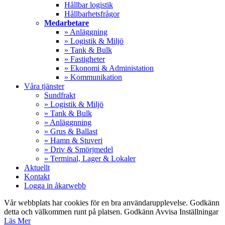
Hållbar logistik
Hållbarhetsfrågor
Medarbetare
» Anläggning
» Logistik & Miljö
» Tank & Bulk
» Fastigheter
» Ekonomi & Administation
» Kommunikation
Våra tjänster
Sundfrakt
» Logistik & Miljö
» Tank & Bulk
» Anläggnning
» Grus & Ballast
» Hamn & Stuveri
» Driv & Smörjmedel
» Terminal, Lager & Lokaler
Aktuellt
Kontakt
Logga in åkarwebb
Vår webbplats har cookies för en bra användarupplevelse. Godkänn
detta och välkommen runt på platsen.
Godkänn
Avvisa
Inställningar
Läs Mer