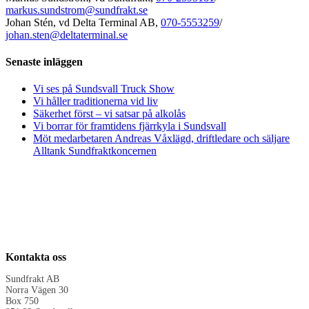
markus.sundstrom@sundfrakt.se
Johan Stén, vd Delta Terminal AB,
070-5553259
/
johan.sten@deltaterminal.se
Senaste inläggen
Vi ses på Sundsvall Truck Show
Vi håller traditionerna vid liv
Säkerhet först – vi satsar på alkolås
Vi borrar för framtidens fjärrkyla i Sundsvall
Möt medarbetaren Andreas Våxlägd, driftledare och säljare
Alltank Sundfraktkoncernen
Kontakta oss
Sundfrakt AB
Norra Vägen 30
Box 750