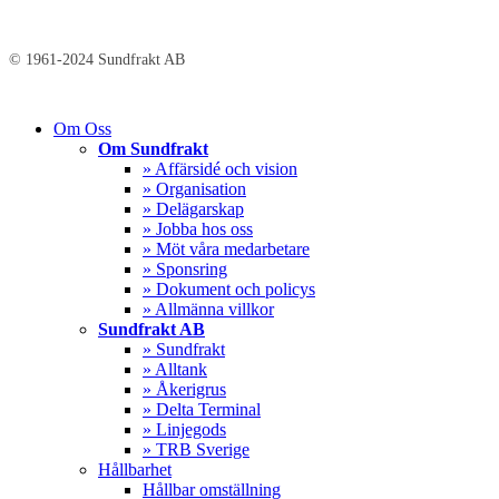
© 1961-2024 Sundfrakt AB
Close
Om Oss
Menu
Om Sundfrakt
» Affärsidé och vision
» Organisation
» Delägarskap
» Jobba hos oss
» Möt våra medarbetare
» Sponsring
» Dokument och policys
» Allmänna villkor
Sundfrakt AB
» Sundfrakt
» Alltank
» Åkerigrus
» Delta Terminal
» Linjegods
» TRB Sverige
Hållbarhet
Hållbar omställning