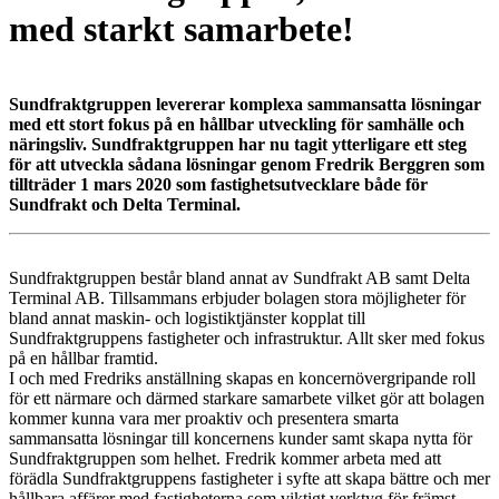
med starkt samarbete!
Sundfraktgruppen levererar komplexa sammansatta lösningar
med ett stort fokus på en hållbar utveckling för samhälle och
näringsliv. Sundfraktgruppen har nu tagit ytterligare ett steg
för att utveckla sådana lösningar genom Fredrik Berggren som
tillträder 1 mars 2020 som fastighetsutvecklare både för
Sundfrakt och Delta Terminal.
Sundfraktgruppen består bland annat av Sundfrakt AB samt Delta
Terminal AB. Tillsammans erbjuder bolagen stora möjligheter för
bland annat maskin- och logistiktjänster kopplat till
Sundfraktgruppens fastigheter och infrastruktur. Allt sker med fokus
på en hållbar framtid.
I och med Fredriks anställning skapas en koncernövergripande roll
för ett närmare och därmed starkare samarbete vilket gör att bolagen
kommer kunna vara mer proaktiv och presentera smarta
sammansatta lösningar till koncernens kunder samt skapa nytta för
Sundfraktgruppen som helhet. Fredrik kommer arbeta med att
förädla Sundfraktgruppens fastigheter i syfte att skapa bättre och mer
hållbara affärer med fastigheterna som viktigt verktyg för främst