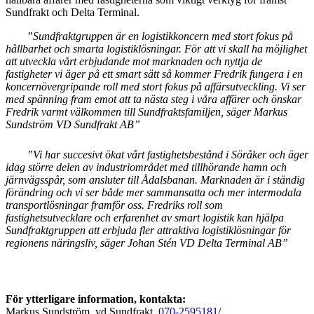
Sundfrakt och Delta Terminal.
”Sundfraktgruppen är en logistikkoncern med stort fokus på
hållbarhet och smarta logistiklösningar. För att vi skall ha möjlighet
att utveckla vårt erbjudande mot marknaden och nyttja de
fastigheter vi äger på ett smart sätt så kommer Fredrik fungera i en
koncernövergripande roll med stort fokus på affärsutveckling. Vi ser
med spänning fram emot att ta nästa steg i våra affärer och önskar
Fredrik varmt välkommen till Sundfraktsfamiljen, säger Markus
Sundström VD Sundfrakt AB”
”Vi har succesivt ökat vårt fastighetsbestånd i Söråker och äger
idag större delen av industriområdet med tillhörande hamn och
järnvägsspår, som ansluter till Ådalsbanan. Marknaden är i ständig
förändring och vi ser både mer sammansatta och mer intermodala
transportlösningar framför oss. Fredriks roll som
fastighetsutvecklare och erfarenhet av smart logistik kan hjälpa
Sundfraktgruppen att erbjuda fler attraktiva logistiklösningar för
regionens näringsliv, säger Johan Stén VD Delta Terminal AB”
För ytterligare information, kontakta:
Markus Sundström, vd Sundfrakt,
070-2595181
/