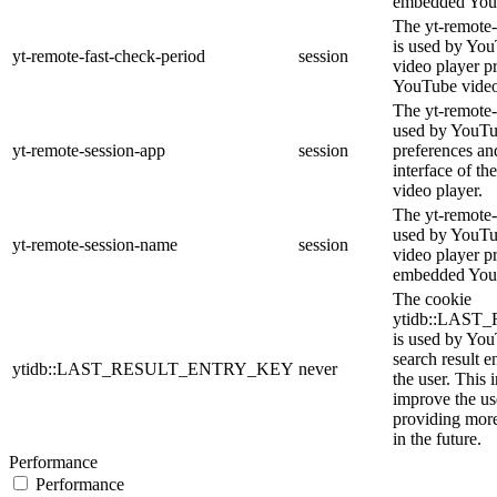
embedded You
The yt-remote-
is used by YouT
yt-remote-fast-check-period
session
video player p
YouTube video
The yt-remote-
used by YouTub
yt-remote-session-app
session
preferences an
interface of 
video player.
The yt-remote-
used by YouTub
yt-remote-session-name
session
video player p
embedded You
The cookie
ytidb::LAS
is used by YouT
search result e
ytidb::LAST_RESULT_ENTRY_KEY
never
the user. This 
improve the us
providing more
in the future.
Performance
Performance