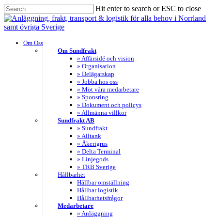
Skip
Hit enter to search or ESC to close
to
Close
main
Search
content
search
Menu
Om Oss
Om Sundfrakt
» Affärsidé och vision
» Organisation
» Delägarskap
» Jobba hos oss
» Möt våra medarbetare
» Sponsring
» Dokument och policys
» Allmänna villkor
Sundfrakt AB
» Sundfrakt
» Alltank
» Åkerigrus
» Delta Terminal
» Linjegods
» TRB Sverige
Hållbarhet
Hållbar omställning
Hållbar logistik
Hållbarhetsfrågor
Medarbetare
» Anläggning