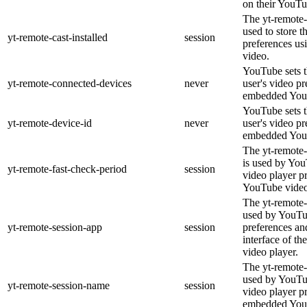
on their YouTu
The yt-remote-c
used to store t
yt-remote-cast-installed
session
preferences u
video.
YouTube sets th
yt-remote-connected-devices
never
user's video pr
embedded You
YouTube sets th
yt-remote-device-id
never
user's video pr
embedded You
The yt-remote-
is used by YouT
yt-remote-fast-check-period
session
video player p
YouTube video
The yt-remote-
used by YouTub
yt-remote-session-app
session
preferences an
interface of 
video player.
The yt-remote-
used by YouTub
yt-remote-session-name
session
video player p
embedded You