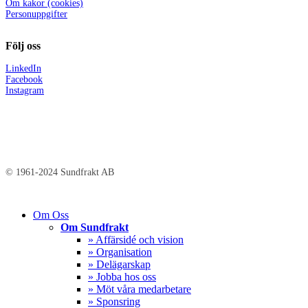
Om kakor (cookies)
Personuppgifter
Följ oss
LinkedIn
Facebook
Instagram
© 1961-2024 Sundfrakt AB
Close
Om Oss
Menu
Om Sundfrakt
» Affärsidé och vision
» Organisation
» Delägarskap
» Jobba hos oss
» Möt våra medarbetare
» Sponsring