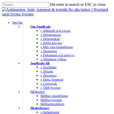
Skip
Hit enter to search or ESC to close
to
Close
main
Search
content
search
Menu
Om Oss
Om Sundfrakt
» Affärsidé och vision
» Organisation
» Delägarskap
» Jobba hos oss
» Möt våra medarbetare
» Sponsring
» Dokument och policys
» Allmänna villkor
Sundfrakt AB
» Sundfrakt
» Alltank
» Åkerigrus
» Delta Terminal
» Linjegods
» TRB Sverige
Hållbarhet
Hållbar omställning
Hållbar logistik
Hållbarhetsfrågor
Medarbetare
» Anläggning