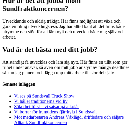
Hur är det att jobba inom
Sundfraktkoncernen?
Utvecklande och aldrig tråkigt. Här finns möjlighet att växa och
göra en riktig utvecklingsresa. Jag har alltid känt att det finns både
utrymme och stöd för att lära nytt och utveckla både mig själv och
arbetet.
Vad är det bästa med ditt jobb?
Att ständigt få utvecklas och lära sig nytt. Här finns en tillit som ger
frihet under ansvar, så även om mitt jobb är styrt av många deadlines
så kan jag planera och lägga upp mitt arbete till stor del själv.
Senaste inläggen
Vi ses på Sundsvall Truck Show
Vi håller traditionerna vid liv
Säkerhet först – vi satsar på alkolås
Vi borrar för framtidens fjärrkyla i Sundsvall
Möt medarbetaren Andreas Våxlägd, driftledare och säljare
Alltank Sundfraktkoncernen