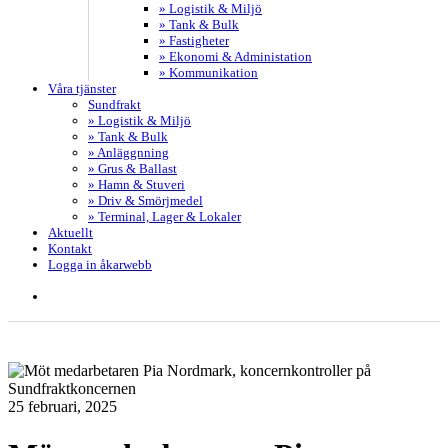
» Logistik & Miljö
» Tank & Bulk
» Fastigheter
» Ekonomi & Administation
» Kommunikation
Våra tjänster
Sundfrakt
» Logistik & Miljö
» Tank & Bulk
» Anläggnning
» Grus & Ballast
» Hamn & Stuveri
» Driv & Smörjmedel
» Terminal, Lager & Lokaler
Aktuellt
Kontakt
Logga in åkarwebb
search
25 februari, 2025