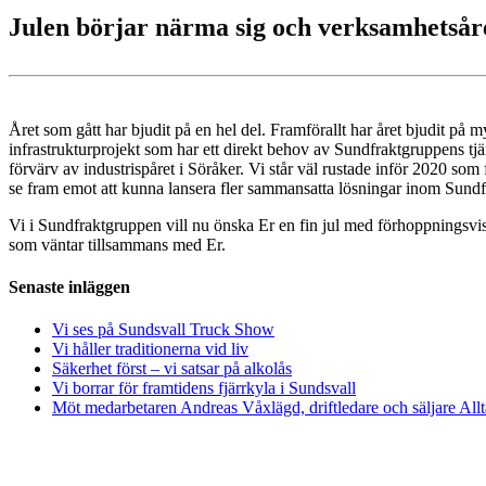
Julen börjar närma sig och verksamhetsåret
Året som gått har bjudit på en hel del. Framförallt har året bjudit p
infrastrukturprojekt som har ett direkt behov av Sundfraktgruppens tjän
förvärv av industrispåret i Söråker. Vi står väl rustade inför 2020 som
se fram emot att kunna lansera fler sammansatta lösningar inom Sundf
Vi i Sundfraktgruppen vill nu önska Er en fin jul med förhoppningsvis l
som väntar tillsammans med Er.
Senaste inläggen
Vi ses på Sundsvall Truck Show
Vi håller traditionerna vid liv
Säkerhet först – vi satsar på alkolås
Vi borrar för framtidens fjärrkyla i Sundsvall
Möt medarbetaren Andreas Våxlägd, driftledare och säljare Al