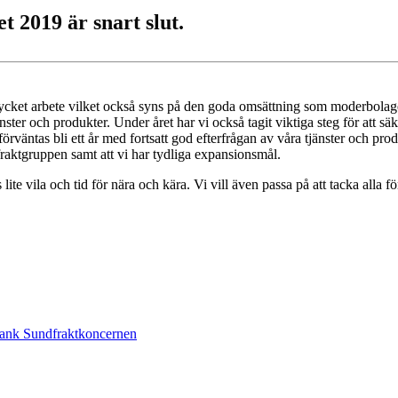
 2019 är snart slut.
å mycket arbete vilket också syns på den goda omsättning som moderbola
ster och produkter. Under året har vi också tagit viktiga steg för att s
 förväntas bli ett år med fortsatt god efterfrågan av våra tjänster och p
raktgruppen samt att vi har tydliga expansionsmål.
ite vila och tid för nära och kära. Vi vill även passa på att tacka alla 
ltank Sundfraktkoncernen