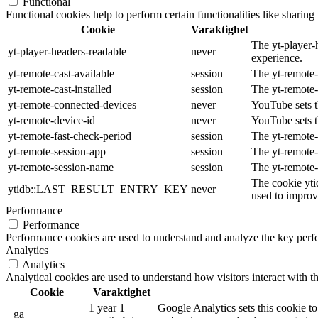
Functional
Functional cookies help to perform certain functionalities like sharing 
Cookie
Varaktighet
The yt-player-
yt-player-headers-readable
never
experience.
yt-remote-cast-available
session
The yt-remote-c
yt-remote-cast-installed
session
The yt-remote-
yt-remote-connected-devices
never
YouTube sets t
yt-remote-device-id
never
YouTube sets t
yt-remote-fast-check-period
session
The yt-remote-
yt-remote-session-app
session
The yt-remote-
yt-remote-session-name
session
The yt-remote-
The cookie yti
ytidb::LAST_RESULT_ENTRY_KEY
never
used to improve
Performance
Performance
Performance cookies are used to understand and analyze the key perfor
Analytics
Analytics
Analytical cookies are used to understand how visitors interact with th
Cookie
Varaktighet
1 year 1
Google Analytics sets this cookie to
_ga