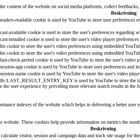
the content of the website on social media platforms, collect feedbacks, 
Beskrivning
headers-readable cookie is used by YouTube to store user preferences re
ast-available cookie is used to store the user's preferences regarding w
cast-installed cookie is used to store the user's video player preferen
his cookie to store the user's video preferences using embedded YouTu
his cookie to store the user's video preferences using embedded YouTu
fast-check-period cookie is used by YouTube to store the user's video
session-app cookie is used by YouTube to store user preferences and i
session-name cookie is used by YouTube to store the user's video pla
db::LAST_RESULT_ENTRY_KEY is used by YouTube to store the last sear
 the user experience by providing more relevant search results in the fu
mance indexes of the website which helps in delivering a better user ex
e website. These cookies help provide information on metrics the number 
Beskrivning
 calculate visitor, session and campaign data and track site usage for th