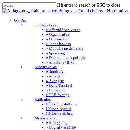
Skip
Hit enter to search or ESC to close
to
Close
main
Search
content
search
Menu
Om Oss
Om Sundfrakt
» Affärsidé och vision
» Organisation
» Delägarskap
» Jobba hos oss
» Möt våra medarbetare
» Sponsring
» Dokument och policys
» Allmänna villkor
Sundfrakt AB
» Sundfrakt
» Alltank
» Åkerigrus
» Delta Terminal
» Linjegods
» TRB Sverige
Hållbarhet
Hållbar omställning
Hållbar logistik
Hållbarhetsfrågor
Medarbetare
» Anläggning
» Logistik & Miljö