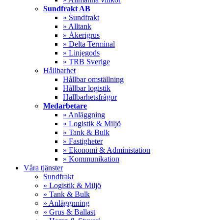
Sundfrakt AB
» Sundfrakt
» Alltank
» Åkerigrus
» Delta Terminal
» Linjegods
» TRB Sverige
Hållbarhet
Hållbar omställning
Hållbar logistik
Hållbarhetsfrågor
Medarbetare
» Anläggning
» Logistik & Miljö
» Tank & Bulk
» Fastigheter
» Ekonomi & Administation
» Kommunikation
Våra tjänster
Sundfrakt
» Logistik & Miljö
» Tank & Bulk
» Anläggnning
» Grus & Ballast