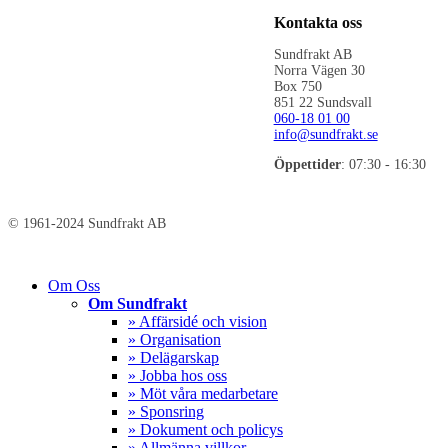
Kontakta oss
Sundfrakt AB
Norra Vägen 30
Box 750
851 22 Sundsvall
060-18 01 00
info@sundfrakt.se
Öppettider
: 07:30 - 16:30
© 1961-2024 Sundfrakt AB
Close
Om Oss
Menu
Om Sundfrakt
» Affärsidé och vision
» Organisation
» Delägarskap
» Jobba hos oss
» Möt våra medarbetare
» Sponsring
» Dokument och policys
» Allmänna villkor