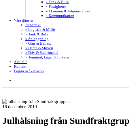
» Tank & Bulk
» Fastigheter
» Ekonomi & Administation
» Kommunikation
Våra tjänster
Sundfrakt
» Logistik & Miljö
» Tank & Bulk
» Anläggnning
» Grus & Ballast
» Hamn & Stuveri
» Driv & Smörjmedel
» Terminal, Lager & Lokaler
Aktuellt
Kontakt
Logga in åkarwebb
search
16 december, 2019
Julhälsning från Sundfraktgru