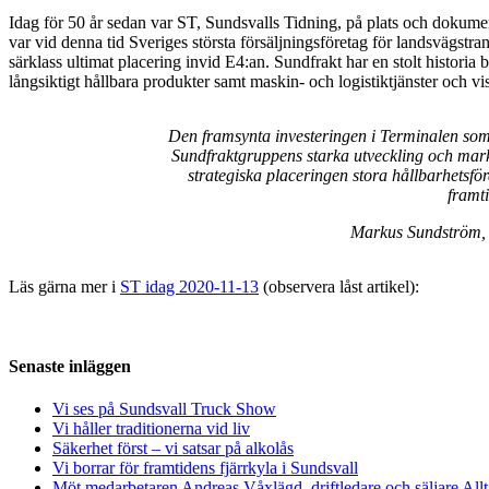
Idag för 50 år sedan var ST, Sundsvalls Tidning, på plats och dokume
var vid denna tid Sveriges största försäljningsföretag för landsvägstrans
särklass ultimat placering invid E4:an. Sundfrakt har en stolt histori
långsiktigt hållbara produkter samt maskin- och logistiktjänster och vi
Den framsynta investeringen i Terminalen som 
Sundfraktgruppens starka utveckling och mark
strategiska placeringen stora hållbarhetsf
framt
Markus Sundström,
Läs gärna mer i
ST idag 2020-11-13
(observera låst artikel):
Senaste inläggen
Vi ses på Sundsvall Truck Show
Vi håller traditionerna vid liv
Säkerhet först – vi satsar på alkolås
Vi borrar för framtidens fjärrkyla i Sundsvall
Möt medarbetaren Andreas Våxlägd, driftledare och säljare Al