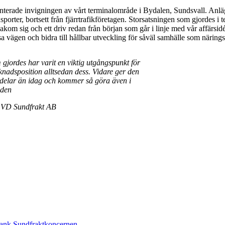
nterade invigningen av vårt terminalområde i Bydalen, Sundsvall. Anläg
porter, bortsett från fjärrtrafikföretagen. Storsatsningen som gjordes i t
a bakom sig och ett driv redan från början som går i linje med vår affärs
sa vägen och bidra till hållbar utveckling för såväl samhälle som närings
gjordes har varit en viktig utgångspunkt för
nadsposition alltsedan dess. Vidare ger den
ördelar än idag och kommer så göra även i
iden
 VD Sundfrakt AB
ltank Sundfraktkoncernen