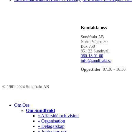
Kontakta oss
Sundfrakt AB
Norra Vägen 30
Box 750
851 22 Sundsvall
060-18 01 00
info@sundfrakt.se
Öppettider
: 07:30 - 16:30
© 1961-2024 Sundfrakt AB
Close
Om Oss
Menu
Om Sundfrakt
» Affärsidé och vision
» Organisation
» Delägarskap
» Jobba hos oss