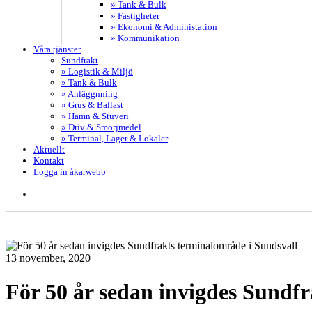
» Tank & Bulk
» Fastigheter
» Ekonomi & Administation
» Kommunikation
Våra tjänster
Sundfrakt
» Logistik & Miljö
» Tank & Bulk
» Anläggnning
» Grus & Ballast
» Hamn & Stuveri
» Driv & Smörjmedel
» Terminal, Lager & Lokaler
Aktuellt
Kontakt
Logga in åkarwebb
search
13 november, 2020
För 50 år sedan invigdes Sundf