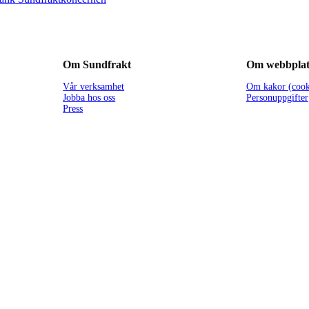
Om Sundfrakt
Om webbplat
Vår verksamhet
Om kakor (cook
Jobba hos oss
Personuppgifter
Press