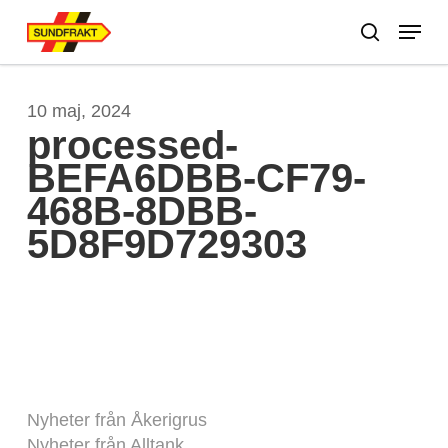
Skip
Menu
to
search
main
Close
content
Menu
10 maj, 2024
processed-
BEFA6DBB-CF79-
468B-8DBB-
5D8F9D729303
Nyheter från Åkerigrus
Nyheter från Alltank