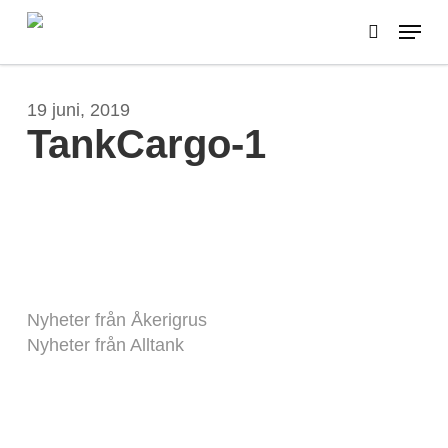
Skip
Menu
to
search
main
content
19 juni, 2019
TankCargo-1
Nyheter från Åkerigrus
Nyheter från Alltank