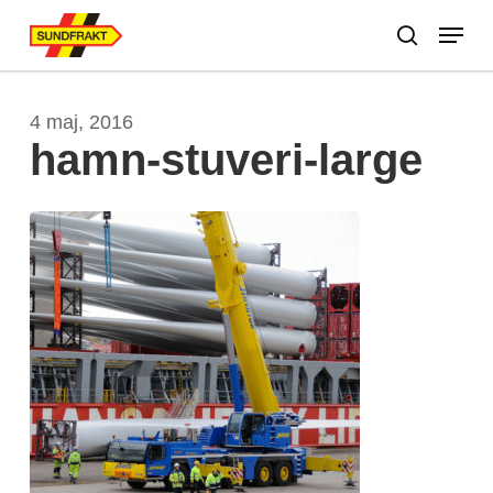
Skip
Menu
to
search
main
Close
content
Menu
4 maj, 2016
hamn-stuveri-large