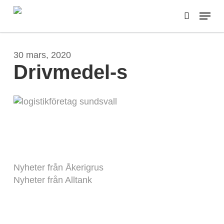
Skip
Menu
to
search
main
content
30 mars, 2020
Drivmedel-s
Nyheter från Åkerigrus
Nyheter från Alltank