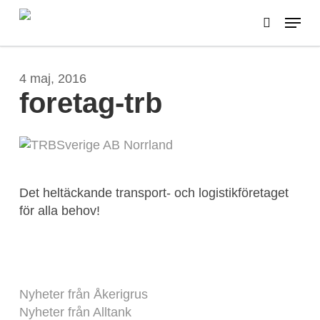
Skip
Menu
to
search
main
content
4 maj, 2016
foretag-trb
Det heltäckande transport- och logistikföretaget
för alla behov!
Nyheter från Åkerigrus
Nyheter från Alltank