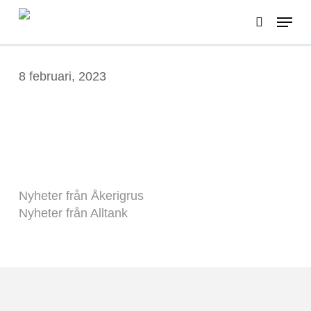
Skip
Menu
to
search
main
content
8 februari, 2023
Nyheter från Åkerigrus
Nyheter från Alltank