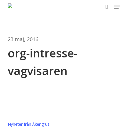
Menu
Skip
to
search
main
content
23 maj, 2016
org-intresse-
vagvisaren
Nyheter från Åkerigrus