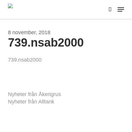
Skip
Menu
to
search
main
content
8 november, 2018
739.nsab2000
739.nsab2000
Nyheter från Åkerigrus
Nyheter från Alltank