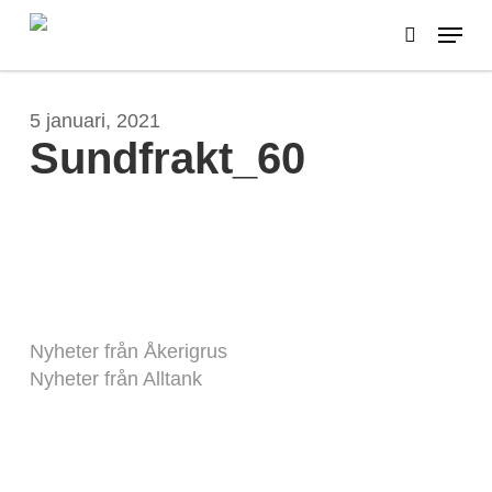
Skip
Menu
to
search
main
content
5 januari, 2021
Sundfrakt_60
Nyheter från Åkerigrus
Nyheter från Alltank