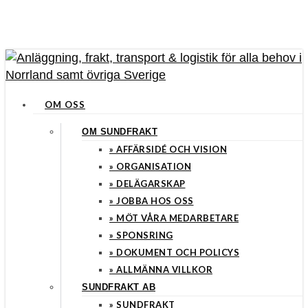
Skip
Close
to
Menu
main
content
search
Menu
OM OSS
OM SUNDFRAKT
» AFFÄRSIDÉ OCH VISION
» ORGANISATION
» DELÄGARSKAP
» JOBBA HOS OSS
» MÖT VÅRA MEDARBETARE
» SPONSRING
» DOKUMENT OCH POLICYS
» ALLMÄNNA VILLKOR
SUNDFRAKT AB
» SUNDFRAKT