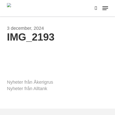
Skip
Menu
to
search
main
content
3 december, 2024
IMG_2193
Nyheter från Åkerigrus
Nyheter från Alltank