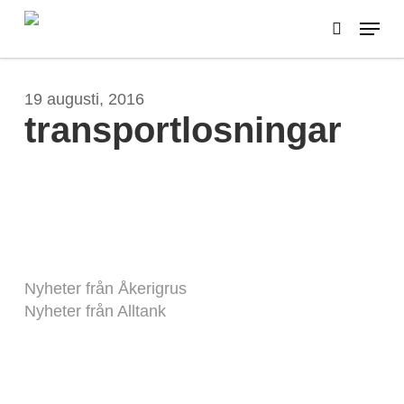
Skip
Menu
to
search
main
content
19 augusti, 2016
transportlosningar
Nyheter från Åkerigrus
Nyheter från Alltank