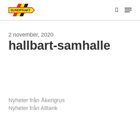
Skip
Menu
to
search
main
Close
content
Menu
2 november, 2020
hallbart-samhalle
Nyheter från Åkerigrus
Nyheter från Alltank