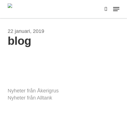
Skip
Menu
to
search
main
content
22 januari, 2019
blog
Nyheter från Åkerigrus
Nyheter från Alltank