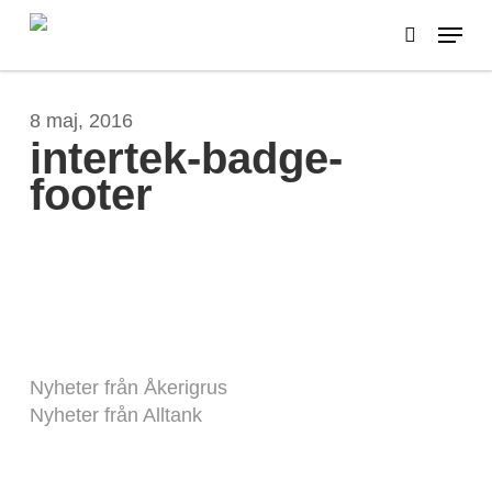
Skip
Menu
to
search
main
content
8 maj, 2016
intertek-badge-
footer
Nyheter från Åkerigrus
Nyheter från Alltank