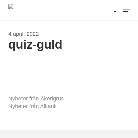
Skip
Menu
to
search
main
content
4 april, 2022
quiz-guld
Nyheter från Åkerigrus
Nyheter från Alltank